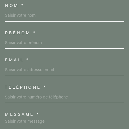
NOM *
TRAD_MELTEM_VOSCOORDON
PRÉNOM *
EMAIL *
TÉLÉPHONE *
MESSAGE *
TRAD_MELTEM_VOREDEMAND