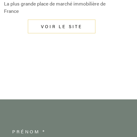
La plus grande place de marché immobilière de
France
VOIR LE SITE
PRÉNOM *
OORDONNEES