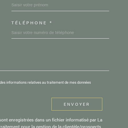
TÉLÉPHONE *
DEMANDE
et des informations relatives au traitement de mes données
ENVOYER
sont enregistrées dans un fichier informatisé par La
aitement pour la gestion de la clientèle/prospects