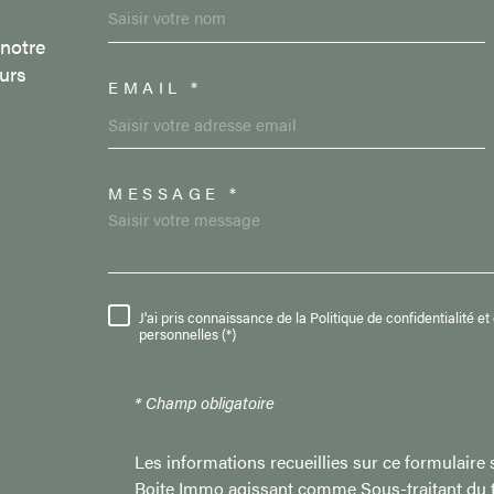
 notre
urs
EMAIL *
MESSAGE *
TRAD_MELTEM_VORE
J'ai pris connaissance de la Politique de confidentialité 
RÈGLEMENTATION
personnelles (*)
* Champ obligatoire
Les informations recueillies sur ce formulaire 
Boite Immo agissant comme Sous-traitant du tr