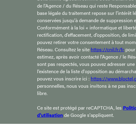
de l'Agence / du Réseau qui reste Responsabl
base légale du traitement repose sur l'intérêt 
conservées jusqu'à demande de suppression et
Conformément à la loi « informatique et liberté
rectification, d’effacement, d’opposition, de li
pouvez retirer votre consentement à tout mome
Réseau. Consultez le site
https://cnil.fr/fr
pour 
estimez, après avoir contacté l'Agence / le Rés
sont pas respectés, vous pouvez adresser une
l’existence de la liste d'opposition au démarch
pouvez vous inscrire ici :
https://www.bloctel.g
personnelles, nous vous invitons à ne pas ins
libre.
Ce site est protégé par reCAPTCHA, les
Polit
d'utilisation
de Google s'appliquent.