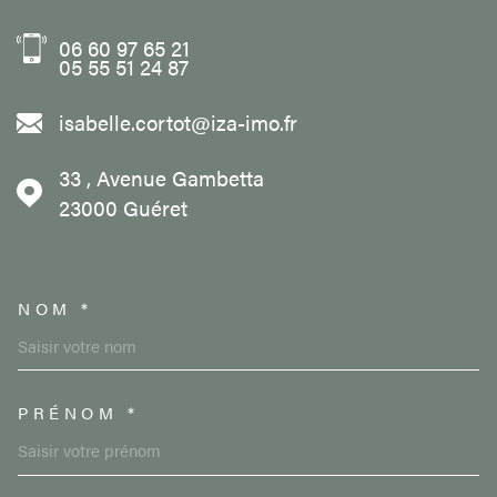
06 60 97 65 21
05 55 51 24 87
isabelle.cortot@iza-imo.fr
33 , Avenue Gambetta
23000
Guéret
NOM *
TRAD_MELTEM_VOSCOORDON
PRÉNOM *