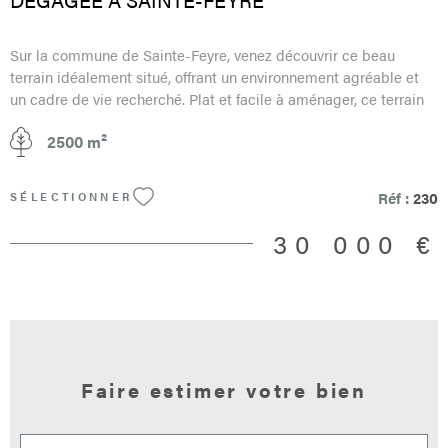
Sur la commune de Sainte-Feyre, venez découvrir ce beau
terrain idéalement situé, offrant un environnement agréable et
un cadre de vie recherché. Plat et facile à aménager, ce terrain
est parfaitement adapté à la construction d’une maison de
2500 m²
plain-pied comme à étage, selon vos envies. Vous bénéficierez
d’une vue dégagée, apportant luminosité et confort au quotidien.
Les réseaux sont situés en bordure de terrain, facilitant ainsi les
Réf :
230
SÉLECTIONNER
démarches de raccordement et la réalisation de votre projet.
Atout supplémentaire : possibilité d’acquérir une surface de
30 000 €
terrain plus importante selon vos besoins. Une belle opportunité
pour concrétiser votre projet de construction dans un secteur
apprécié. Honoraires à la charge du vendeur Non soumis à DPE
Les informations sur les risques auxquels ce bien est exposé
sont disponibles sur le site Géorisques : www.georisques.gouv.fr
Faire estimer votre bien