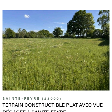
Pièces
RECHERCHER
PARRAI
PIÈCES
RÉFÉRENCE
CONTA
CRITÈRES SUPPLÉMENTAIRES
Piscine
Parking
VOIR LE BIEN
Terrasse
SAINTE-FEYRE (23000)
TERRAIN CONSTRUCTIBLE PLAT AVEC VUE
DÉGAGÉE À SAINTE-FEYRE