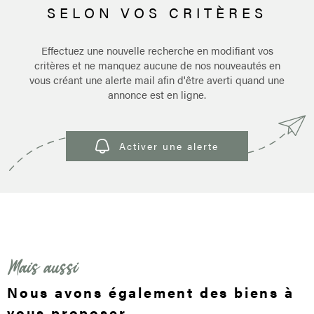
SELON VOS CRITÈRES
Pièces
RECHERCHER
PARRAI
PIÈCES
Effectuez une nouvelle recherche en modifiant vos
critères et ne manquez aucune de nos nouveautés en
RÉFÉRENCE
vous créant une alerte mail afin d'être averti quand une
CONTA
annonce est en ligne.
CRITÈRES SUPPLÉMENTAIRES
Piscine
Parking
Activer une alerte
Terrasse
Mais aussi
Nous avons également des biens à
vous proposer