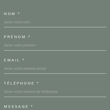
NOM *
TRAD_MELTEM_VOSCOORDON
PRÉNOM *
EMAIL *
TÉLÉPHONE *
MESSAGE *
TRAD_MELTEM_VOREDEMAND