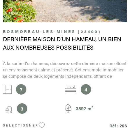
BOSMOREAU-LES-MINES (23400)
DERNIÈRE MAISON D'UN HAMEAU, UN BIEN
AUX NOMBREUSES POSSIBILITÉS
À la sortie d'un hameau, découvrez cette dernière maison offrant
un environnement calme et préservé. Cet ensemble immobilier
se compose de deux logements indépendants, offrant de
nombreuses possibilités d'utilisation. Le premier logement
comprend, au rez-de-chaussée, deux agréables pièces à vivre. À
7
4
l'étage, vous trouverez deux chambres, idéales pour accueillir
une famille. Le second logement, plus petit, dispose d'une pièce
à vivre au rez-de-chaussée. Il reste à aménager un espace
3
3892 m²
cuisine avec l'installation d'un évier. L'étage accueille également
deux chambres, permettant de recevoir confortablement des
Réf :
296
SÉLECTIONNER
occupants. Cet ensemble est particulièrement adapté à ceux