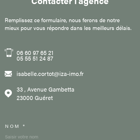
Contacter l'agence
Remplissez ce formulaire, nous ferons de notre
mieux pour vous répondre dans les meilleurs délais.
06 60 97 65 21
05 55 51 24 87
isabelle.cortot@iza-imo.fr
33 , Avenue Gambetta
23000
Guéret
NOM *
TRAD_MELTEM_VOSCOORDON