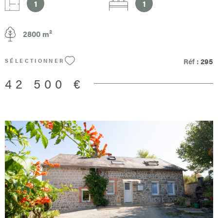
elle offre une surface d'environ 40 m² par niveau , avec la
1
1
possibilité d'aménager jusqu'à trois niveaux , laissant libre cours
à vos envies et à votre imagination. Le gros œuvre est en bon
2800 m²
état , constituant une excellente base pour votre projet. À
l'extérieur, vous profiterez d'un terrain au calme , agrémenté d'un
puits , idéal pour l'arrosage ou vos futurs aménagements. Un
Réf :
295
SÉLECTIONNER
bien rare pour les amateurs de rénovation, à la recherche d'un
cadre paisible et d'un fort potentiel de valorisation. Honoraires à
42 500 €
la charge du vendeur Non soumis à DPE Les informations sur les
risques auxquels ce bien est exposé sont disponibles sur le site
Géorisques : www.georisques.gouv.fr
VOIR LE BIEN