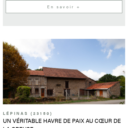
14/09/2025 Consommation énergie primaire : 304 kWh/m²/an
En savoir +
Consommation énergie finale : 255 kWh/m²/an Montant estimé
des dépenses annuelles d'énergie pour un usage standard :
entre 2930 € et 4040 € par an. Prix moyens des énergies indexés
sur l'année 2023 (abonnements compris) Les informations sur
les risques auxquels ce bien est exposé sont disponibles sur le
site Géorisques : www.georisques.gouv.fr
VOIR LE BIEN
LÉPINAS (23150)
UN VÉRITABLE HAVRE DE PAIX AU CŒUR DE