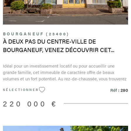
classe F Les informations sur les risques auxquels ce bien est
exposé sont disponibles sur le site Géorisques :
www.georisques.gouv.fr
BOURGANEUF (23400)
À DEUX PAS DU CENTRE-VILLE DE
BOURGANEUF, VENEZ DÉCOUVRIR CET...
Idéal pour un investissement locatif ou pour accueillir une
grande famille, cet immeuble de caractère offre de beaux
volumes et un fort potentiel. Au rez-de-chaussée, vous trouverez
un local commercial de plus de 100 m² , bénéficiant d'une
Réf :
290
SÉLECTIONNER
magnifique vitrine Art déco donnant directement sur la rue.
Ancien garage, cet espace n'attend qu'un nouveau projet pour
220 000 €
retrouver toute sa vitalité, dans un secteur proche du centre-ville
et bénéficiant d'une belle visibilité. Le premier étage accueille
un premier appartement comprenant une cuisine indépendante
ouvrant sur une superbe terrasse aménagée , un vaste double
salon-séjour ainsi que deux chambres. Le deuxième étage