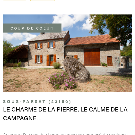
Pièces
RECHERCHER
PARRAI
PIÈCES
COUP DE COEUR
RÉFÉRENCE
CONTA
CRITÈRES SUPPLÉMENTAIRES
VOIR LE BIEN
Piscine
Parking
Terrasse
SOUS-PARSAT (23150)
LE CHARME DE LA PIERRE, LE CALME DE LA
CAMPAGNE…
Au cœur d'un paisible hameau creusois composé de quelques