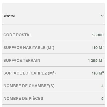
Général
Caractérisque
Valeurs
CODE POSTAL
23000
SURFACE HABITABLE (M²)
110 M²
SURFACE TERRAIN
1 295 M²
SURFACE LOI CARREZ (M²)
110 M²
NOMBRE DE CHAMBRE(S)
4
NOMBRE DE PIÈCES
5