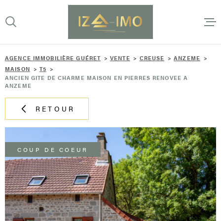
Aller
Aller
Aller
Aller
à
à
au
au
:
la
menu
contenu
VOTRE
recherche
principal
RECHERCHE
AGENCE IMMOBILIÈRE GUÉRET
VENTE
CREUSE
ANZEME
ACCUEI
MAISON
T5
TYPE
ANCIEN GITE DE CHARME MAISON EN PIERRES RENOVEE A
D'OFFRE
ANZEME
ACHETER
L'AGEN
RETOUR
TYPE
DE
TYPE DE BIEN
BIEN
VENTES
VILLE
COUP DE COEUR
ESTIMA
Budget
BUDGET
ALERTE
RECHERCHER