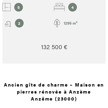
5
4
2
1295 m²
132 500 €
Ancien gîte de charme – Maison en
pierres rénovée à Anzème
Anzême (23000)