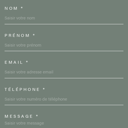
NOM *
TRAD_MELTEM_VOSCOORDON
PRÉNOM *
EMAIL *
TÉLÉPHONE *
MESSAGE *
TRAD_MELTEM_VOREDEMAND