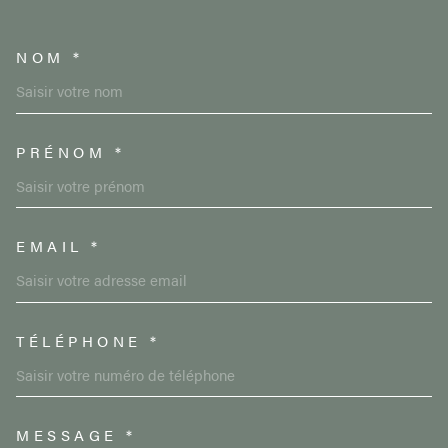
NOM *
TRAD_MELTEM_VOSCOORDON
PRÉNOM *
EMAIL *
TÉLÉPHONE *
MESSAGE *
TRAD_MELTEM_VOREDEMAND