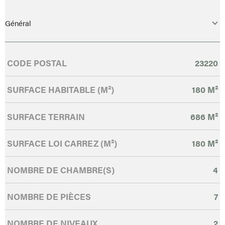
Général
Caractérisque
Valeurs
CODE POSTAL
23220
SURFACE HABITABLE (M²)
180 M²
SURFACE TERRAIN
686 M²
SURFACE LOI CARREZ (M²)
180 M²
NOMBRE DE CHAMBRE(S)
4
NOMBRE DE PIÈCES
7
NOMBRE DE NIVEAUX
2