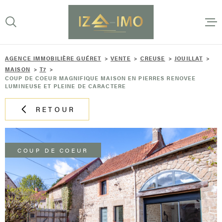
Aller
Aller
Aller
Aller
à
à
au
au
:
la
menu
contenu
VOTRE
recherche
principal
RECHERCHE
AGENCE IMMOBILIÈRE GUÉRET
VENTE
CREUSE
JOUILLAT
ACCUEI
MAISON
T7
TYPE
COUP DE COEUR MAGNIFIQUE MAISON EN PIERRES RENOVEE
D'OFFRE
LUMINEUSE ET PLEINE DE CARACTERE
ACHETER
L'AGEN
RETOUR
TYPE
DE
TYPE DE BIEN
BIEN
VENTES
VILLE
COUP DE COEUR
ESTIMA
Budget
BUDGET
ALERTE
RECHERCHER