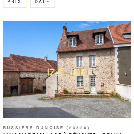
PRIX
DATE
Pièces
RECHERCHER
PARRAI
PIÈCES
RÉFÉRENCE
CONTA
CRITÈRES SUPPLÉMENTAIRES
Piscine
Parking
Terrasse
VOIR LE BIEN
BUSSIÈRE-DUNOISE (23320)