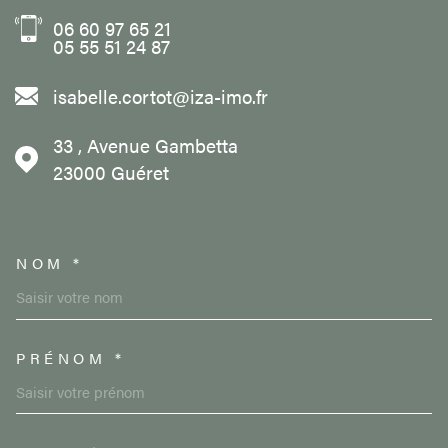
06 60 97 65 21
05 55 51 24 87
isabelle.cortot@iza-imo.fr
33 , Avenue Gambetta
23000
Guéret
NOM *
TRAD_MELTEM_VOSCOORDON
PRÉNOM *