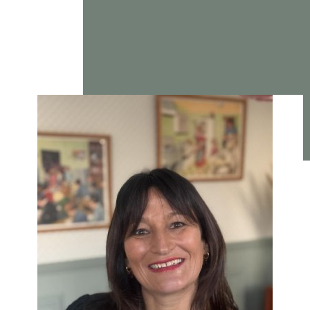
Transaction immobilière
Forte de mon expérience et de ma passion pour l'immobilier, je
comprends que chaque transaction est unique. C'est avec cette
conviction que j'aborde chaque vente ou achat de propriété.
Je m'engage à vous offrir un service personnalisé, transparent et
efficace, veillant à ce que votre expérience immobilière soit
fluide et sans stress.
Une estimation précise et juste
Avec mes décennies d'expérience dans l'immobilier, ma
connaissance approfondie du marché de la Creuse me permet
de fournir des
estimations précises
et réalistes.
Je suis toujours à l'affût des évolutions du marché pour vous
offrir des conseils avisés et des informations pertinentes, vous
aidant ainsi à prendre des décisions éclairées.
Mon engagement envers vous est de garantir que votre bien soit
évalué justement, reflétant sa véritable valeur sur le marché.