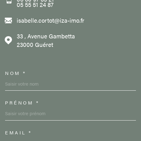
05 55 51 24 87
isabelle.cortot@iza-imo.fr
33 , Avenue Gambetta
23000
Guéret
NOM *
TRAD_MELTEM_VOSCOORDON
PRÉNOM *
EMAIL *