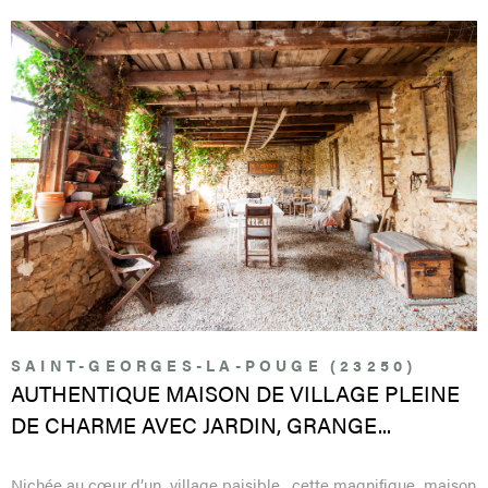
Pièces
RECHERCHER
PARRAI
PIÈCES
RÉFÉRENCE
CONTA
CRITÈRES SUPPLÉMENTAIRES
VOIR LE BIEN
Piscine
Parking
Terrasse
SAINT-GEORGES-LA-POUGE (23250)
AUTHENTIQUE MAISON DE VILLAGE PLEINE
DE CHARME AVEC JARDIN, GRANGE...
Nichée au cœur d’un village paisible , cette magnifique maison