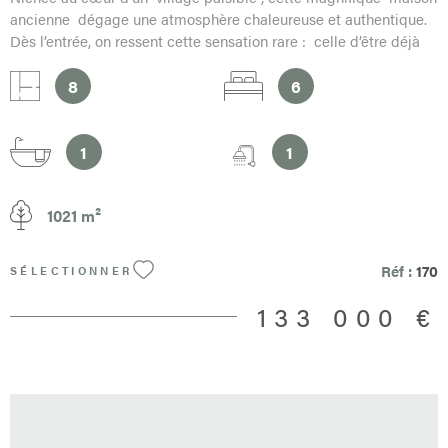
ancienne dégage une atmosphère chaleureuse et authentique.
Dès l’entrée, on ressent cette sensation rare : celle d’être déjà
chez soi . Si vous cherchez un lieu de vie où règnent calme,
confort et caractère , cette propriété est faite pour vous. Un
8
6
intérieur décoré avec goût et entièrement meublé Dès votre
arrivée, vous serez séduit par la décoration soignée et le
cachet de l’ancien : poutres apparentes, matériaux nobles,
1
1
meubles chinés avec amour… Chaque pièce raconte une
histoire. La maison offre une belle surface habitable et se
1021 m²
compose de : Une cuisine ouverte et conviviale, parfaite pour
préparer des repas en toute simplicité Une salle à manger
chaleureuse , idéale pour les repas en famille ou entre amis Un
Réf :
170
SÉLECTIONNER
salon cocooning , propice à la détente Six chambres ,
spacieuses et pleines de charme, pouvant accueillir famille,
133 000 €
invités ou voyageurs Deux salles d’eau , fonctionnelles et bien
pensées Chaque meuble a été sélectionné avec soin pour
s’harmoniser avec l’esprit du lieu. Tous les meubles restent dans
la maison , vous n’avez plus qu’à poser vos valises ! Un extérieur
bucolique avec grange et terrasse couverte À l’arrière de la
maison, découvrez un jardin verdoyant , intime et sans vis-à-vis,