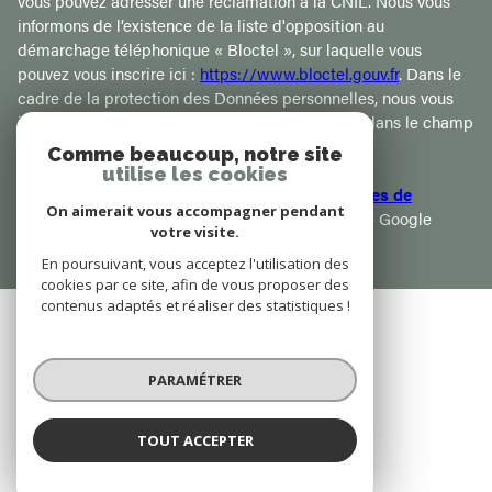
vous pouvez adresser une réclamation à la CNIL. Nous vous
informons de l’existence de la liste d'opposition au
démarchage téléphonique « Bloctel », sur laquelle vous
pouvez vous inscrire ici :
https://www.bloctel.gouv.fr
. Dans le
cadre de la protection des Données personnelles, nous vous
invitons à ne pas inscrire de Données sensibles dans le champ
de saisie libre.
Comme beaucoup, notre site
utilise les cookies
Ce site est protégé par reCAPTCHA, les
Politiques de
On aimerait vous accompagner pendant
Confidentialité
et es
Conditions d'utilisation
de Google
votre visite.
s'appliquent.
En poursuivant, vous acceptez l'utilisation des
cookies par ce site, afin de vous proposer des
contenus adaptés et réaliser des statistiques !
Se Connecter
PARAMÉTRER
ESPACE PROPRIÉTAIRE
TOUT ACCEPTER
Adhérents