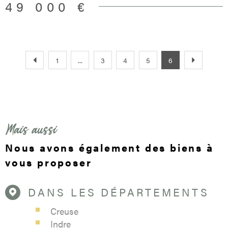
49 000 €
ont déjà fait l’objet d’un début d’aménagement , laissant la
possibilité de créer une ou deux pièces supplémentaires
(chambre, bureau, salle de jeux…).
1
...
3
4
5
6
Mais aussi
Nous avons également des biens à
vous proposer
DANS LES DÉPARTEMENTS
Creuse
Indre