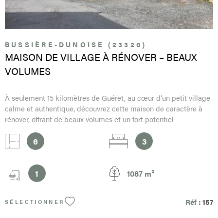
site Géorisques : www.georisques.gouv.fr
BUSSIÈRE-DUNOISE (23320)
MAISON DE VILLAGE À RÉNOVER – BEAUX
VOLUMES
À seulement 15 kilomètres de Guéret, au cœur d’un petit village
calme et authentique, découvrez cette maison de caractère à
rénover, offrant de beaux volumes et un fort potentiel
d’aménagement . D’une surface habitable de 139 m² , cette
maison est idéale pour un projet de résidence principale ou
6
3
secondaire , ou pour un premier achat à petit budget avec
travaux . Description du bien : Au rez-de-chaussée : Une grande
pièce de vie lumineuse avec cheminée en pierre , apportant
1
1087 m²
charme et authenticité. Une cuisine indépendante à réaménager
selon vos goûts. Un WC séparé . Une chaufferie À l’étage : Trois
Réf :
157
SÉLECTIONNER
chambres de belles dimensions dont une avec cabinet de
toilette Une salle d’eau à moderniser. Combles : Les combles