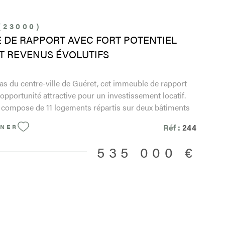
(23000)
 DE RAPPORT AVEC FORT POTENTIEL
ET REVENUS ÉVOLUTIFS
as du centre-ville de Guéret, cet immeuble de rapport
opportunité attractive pour un investissement locatif.
 compose de 11 logements répartis sur deux bâtiments
ganisés autour d’une cour commune. Il comprend un
Réf :
244
NNER
1, quatre T2 et quatre T3. Certains appartements ont été
t en cours de rénovation, tandis que les autres sont
535 000 €
s plus de 20 ans par les mêmes locataires, avec des
n entretenus. Cette configuration permet de proposer
 fois fonctionnels et attractifs. À ce jour, 9 appartements
ndis que les deux restants, actuellement en travaux,
nement disponibles à la location, offrant ainsi un
revenus supplémentaire. Deux logements sont loués