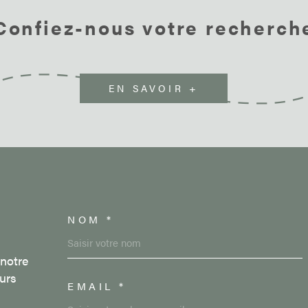
CHARGE DES L
Confiez-nous votre recherch
auxquels ce bi
www.georisque
EN SAVOIR +
NOM *
TRAD_MELTEM_VOSC
 notre
urs
EMAIL *