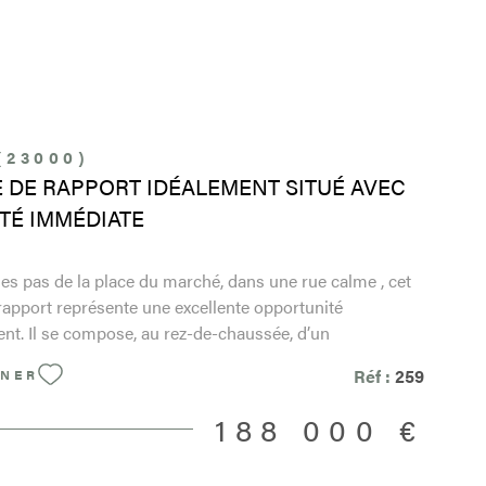
PARRAIN
CONTACT
(23000)
 DE RAPPORT IDÉALEMENT SITUÉ AVEC
ITÉ IMMÉDIATE
es pas de la place du marché, dans une rue calme , cet
apport représente une excellente opportunité
nt. Il se compose, au rez-de-chaussée, d’un
e type F1 loué en meublé au prix de 385 € par mois. Au
Réf :
259
NNER
, un appartement de type F2, vendu meublé, est
libre de toute occupation. Au deuxième étage, un
188 000 €
e type F1A est loué au prix de 395 € par mois.
 en bon état général, aucun travaux n’est à prévoir. Les