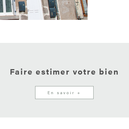
diagnostics d
stationnement 
rendement imm
logement vaca
serein. Honora
diagnostic én
: 216 kWh/m²/
Montant estim
standard : ent
indexés sur l
Faire estimer votre bien
sur les risque
site Géorisqu
En savoir +