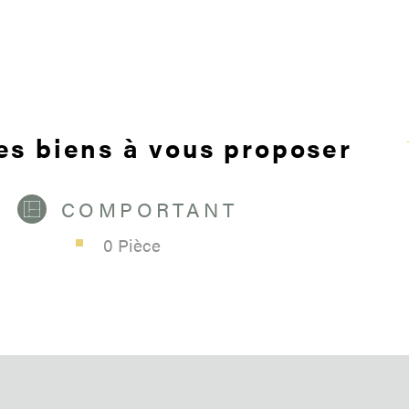
meublés. La p
gaz, tandis qu
matière de pe
deux en C, un 
garantissant l
d’aide à la rén
contrainte lié
s biens à vous proposer
assurée en dir
€, pour des lo
d’augmentatio
COMPORTANT
travaux. Cet 
0 Pièce
offrant une re
intéressantes.
du diagnostic
primaire : 23
kWh/m²/an Mon
un usage stand
énergies inde
IMMEUBLE :