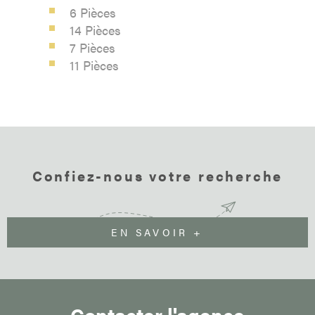
6 Pièces
consommation énergétique excessive : classe F Les
14 Pièces
informations sur les risques auxquels ce bien est exposé sont
disponibles sur le site Géorisques : www.georisques.gouv.fr
7 Pièces
11 Pièces
Confiez-nous votre recherche
EN SAVOIR +
Contacter l'agence