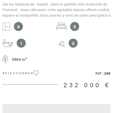
Sur les hauteurs de Guéret , dans le quartier très recherché de
Pommeil , venez découvrir cette agréable maison offrant confort,
espace et tranquillité. Vous pourrez y vivre de plain-pied grâce à
une distribution fonctionnelle et lumineuse. Le rez-de-chaussée
comprend une cuisine, un salon-séjour chaleureux avec
8
5
cheminée, trois chambres, une salle d’eau ainsi qu’une salle de
bain. À l’étage, deux chambres supplémentaires vous
accueillent, dont une avec accès à une terrasse, ainsi qu’une
1
2
salle d’eau, idéale pour recevoir famille et amis ou aménager un
espace indépendant. Un grand garage complète le bien, avec
5864 m²
une mezzanine au-dessus offrant un bel espace de rangement
ou d’aménagement selon vos besoins. Le jardin, parfaitement
clos et sans vis-à-vis, vous garantit calme et intimité. Une partie
Réf :
240
SÉLECTIONNER
du terrain étant constructible, de nombreux projets peuvent y
être envisagés : extension, dépendance, piscine ou
232 000 €
investissement futur. À proximité immédiate des services et
commerces, vous profiterez d’un cadre de vie privilégié, alliant
les avantages de la ville au charme et à la sérénité de la
campagne. Une opportunité rare à découvrir sans tarder.
Honoraires à la charge du vendeur Date de réalisation du