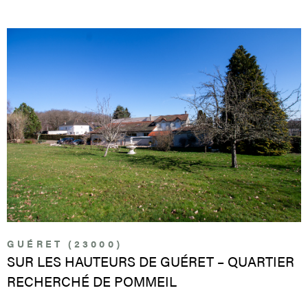
Pièces
RECHERCHER
PARRAI
PIÈCES
RÉFÉRENCE
CONTA
CRITÈRES SUPPLÉMENTAIRES
Piscine
Parking
VOIR LE BIEN
Terrasse
GUÉRET (23000)
SUR LES HAUTEURS DE GUÉRET – QUARTIER
RECHERCHÉ DE POMMEIL