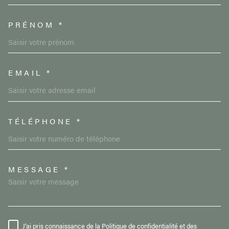
PRÉNOM *
EMAIL *
TÉLÉPHONE *
MESSAGE *
TRAD_MELTEM_VOREDEMAND
J'ai pris connaissance de la Politique de confidentialité et des
RÈGLEMENTATION