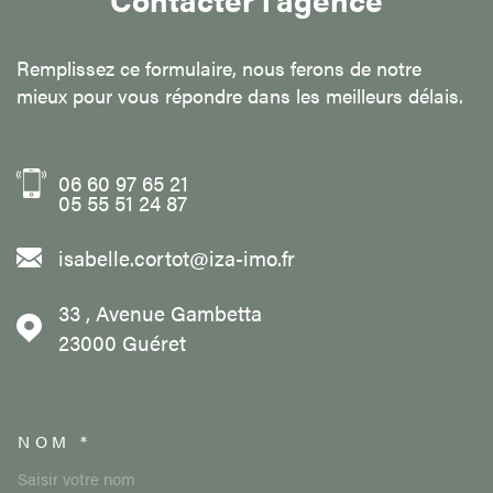
Remplissez ce formulaire, nous ferons de notre
mieux pour vous répondre dans les meilleurs délais.
06 60 97 65 21
05 55 51 24 87
isabelle.cortot@iza-imo.fr
33 , Avenue Gambetta
23000
Guéret
NOM *
TRAD_MELTEM_VOSCOORDON